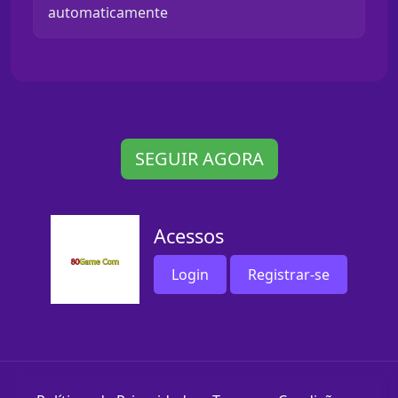
automaticamente
SEGUIR AGORA
Acessos
Login
Registrar-se