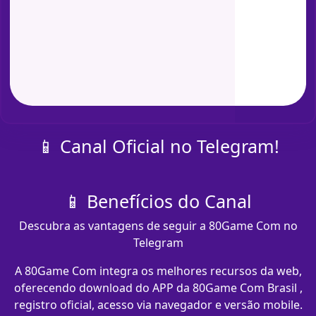
📱 Canal Oficial no Telegram!
📱 Benefícios do Canal
Descubra as vantagens de seguir a 80Game Com no
Telegram
A 80Game Com integra os melhores recursos da web,
oferecendo download do APP da 80Game Com Brasil ,
registro oficial, acesso via navegador e versão mobile.