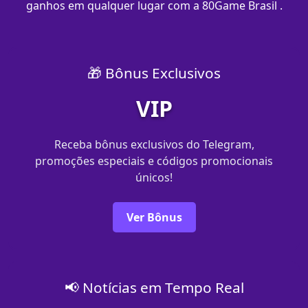
ganhos em qualquer lugar com a 80Game Brasil .
🎁 Bônus Exclusivos
VIP
Receba bônus exclusivos do Telegram,
promoções especiais e códigos promocionais
únicos!
Ver Bônus
📢 Notícias em Tempo Real