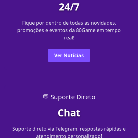
24/7
Fique por dentro de todas as novidades,
promoções e eventos da 80Game em tempo
real!
Ver Notícias
💬 Suporte Direto
Chat
Suporte direto via Telegram, respostas rápidas e
atendimento personalizado!