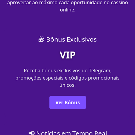
aproveitar ao máximo cada oportunidade no cassino
online.
🎁 Bônus Exclusivos
VIP
Receba bônus exclusivos do Telegram,
promoções especiais e códigos promocionais
únicos!
Ver Bônus
📢 Notícias em Tempo Real