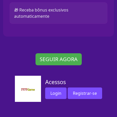
🎁 Receba bônus exclusivos
automaticamente
SEGUIR AGORA
Acessos
Login
Registrar-se