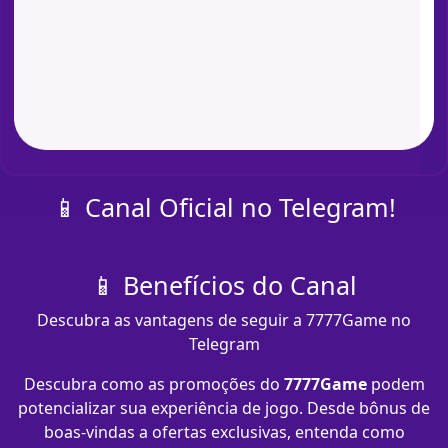
📱 Canal Oficial no Telegram!
📱 Benefícios do Canal
Descubra as vantagens de seguir a 7777Game no
Telegram
Descubra como as promoções do
7777Game
podem
potencializar sua experiência de jogo. Desde bônus de
boas-vindas a ofertas exclusivas, entenda como