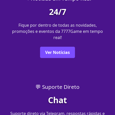
24/7
Fique por dentro de todas as novidades,
promoções e eventos da 7777Game em tempo
real!
Ver Notícias
💬 Suporte Direto
Chat
Suporte direto via Telegram, respostas rápidas e